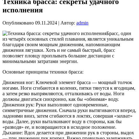
Техника брасса: секреты удачного
исполнения
Опубликовано
09.11.2024
|
Автор:
admin
Брасс, один
из четырёх основных стилей плавания, является уникальным
благодаря своим мощным движениям, напоминающим
движения лягушки. Хоть и не самый быстрый, брасс
позволяет пловцу проплывать большие дистанции с
минимальными затратами энергии.
Основные принципы техники брасса:
Движения ног: Ключевой элемент брасса — мощный толчок
ногами. Ноги сгибаются в коленях, пятки тянутся к ягодицам,
а затем резко выпрямляются, отталкиваясь от воды. Ноги
должны двигаться синхронно, как бы «обнимая» воду.
Движения рук: Руки выполняют одновременные,
симметричные движения. Сначала руки вытягиваются вперед,
ладонями вниз, затем сгибаются в локтях, совершая «захват»
воды. Далее, руки выталкивают воду в стороны, как бы
«разводя» ее, и возвращаются в исходное положение.
Дыхание: Вдох делается при движении рук в стороны, выдох
— при движении рук вперед. Важно правильно задерживать