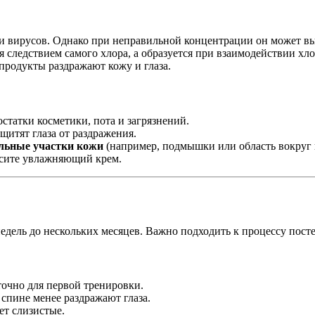
 и вирусов. Однако при неправильной концентрации он может в
ся следствием самого хлора, а образуется при взаимодействии 
продукты раздражают кожу и глаза.
статки косметики, пота и загрязнений.
щитят глаза от раздражения.
ельные участки кожи
(например, подмышки или область вокруг г
сите увлажняющий крем.
едель до нескольких месяцев. Важно подходить к процессу пост
очно для первой тренировки.
спине менее раздражают глаза.
ет слизистые.