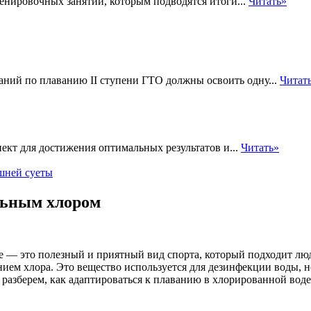
нировочных занятий, которым подводятся итоги...
Читать»
аний по плаванию II ступени ГТО должны освоить одну...
Читат
ект для достижения оптимальных результатов и...
Читать»
ишней суеты
ильным хлором
 — это полезный и приятный вид спорта, который подходит лю
ием хлора. Это вещество используется для дезинфекции воды, но
 разберем, как адаптироваться к плаванию в хлорированной вод