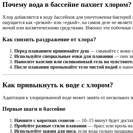
Почему вода в бассейне пахнет хлором?
Хлор добавляется в воду бассейнов для уничтожения бактерий
ощущается как «резкий» или «едкий», на самом деле не являет
мочой или косметическими средствами. Именно эти побочные 
Как снизить раздражение от хлора?
Перед плаванием принимайте душ
— смывайте с кожи о
Используйте специальные очки для плавания
— они за
Наносите вазелин или силиконовый гель на чувствит
После плавания промывайте тело чистой водой
и нано
Как привыкнуть к воде с хлором?
Адаптация к хлорированной воде может занять от нескольких н
Первые шаги в бассейне
Начните с коротких сеансов
— 10–15 минут будет достат
Пробуйте разные стили плавания
— брасс или кроль на 
Используйте зажим для носа
, если вода сильно раздража