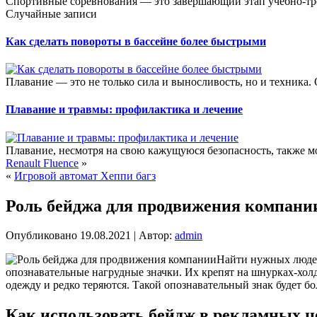
Спортивные соревнования — это завершающий этап учебно-тре
Случайные записи
Как сделать повороты в бассейне более быстрыми
Плавание — это не только сила и выносливость, но и техника.
Плавание и травмы: профилактика и лечение
Плавание, несмотря на свою кажущуюся безопасность, также м
Renault Fluence
»
«
Игровой автомат Хеппи багз
Роль бейджа для продвижения компани
Опубликовано
19.08.2021
|
Автор:
admin
Найти нужных людей 
опознавательные нагрудные значки.
Их крепят на шнурках-хол
одежду и редко теряются. Такой опознавательный знак будет бо
Как использовать бейдж в рекламных ц