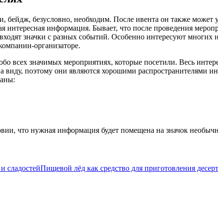
, бейдж, безусловно, необходим. После ивента он также может 
гая интересная информация. Бывает, что после проведения мероп
 входят значки с разных событий. Особенно интересуют многих
компании-организаторе.
бо всех значимых мероприятиях, которые посетили. Весь интере
 на виду, поэтому они являются хорошими распространителями 
заны:
.
ловии, что нужная информация будет помещена на значок необыч
Пищевой лёд как средство для приготовления десерт