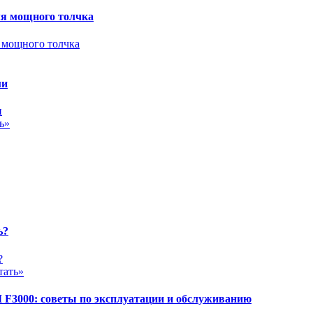
ля мощного толчка
ми
ь»
ь?
тать»
 F3000: советы по эксплуатации и обслуживанию