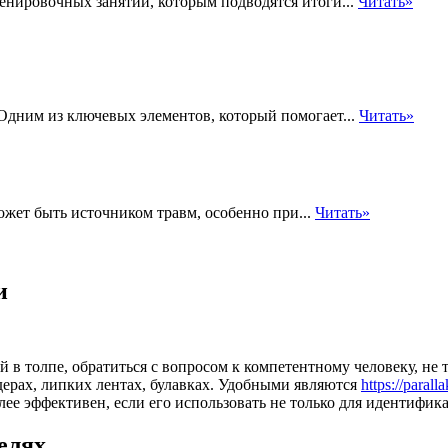
нировочных занятий, которым подводятся итоги...
Читать»
 Одним из ключевых элементов, который помогает...
Читать»
ожет быть источником травм, особенно при...
Читать»
и
в толпе, обратиться с вопросом к компетентному человеку, не 
дерах, липких лентах, булавках. Удобными являются
https://paral
лее эффективен, если его использовать не только для идентифик
елях