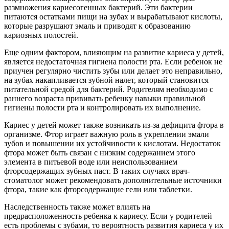
размножения кариесогенных бактерий. Эти бактерии
питаются остатками пищи на зубах и вырабатывают кислоты,
которые разрушают эмаль и приводят к образованию
кариозных полостей.
Еще одним фактором, влияющим на развитие кариеса у детей,
является недостаточная гигиена полости рта. Если ребенок не
приучен регулярно чистить зубы или делает это неправильно,
на зубах накапливается зубной налет, который становится
питательной средой для бактерий. Родителям необходимо с
раннего возраста прививать ребенку навыки правильной
гигиены полости рта и контролировать их выполнение.
Кариес у детей может также возникать из-за дефицита фтора в
организме. Фтор играет важную роль в укреплении эмали
зубов и повышении их устойчивости к кислотам. Недостаток
фтора может быть связан с низким содержанием этого
элемента в питьевой воде или неиспользованием
фторсодержащих зубных паст. В таких случаях врач-
стоматолог может рекомендовать дополнительные источники
фтора, такие как фторсодержащие гели или таблетки.
Наследственность также может влиять на
предрасположенность ребенка к кариесу. Если у родителей
есть проблемы с зубами, то вероятность развития кариеса у их