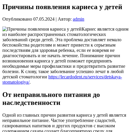
Причины появления кариеса у детей
Опубликовано
07.05.2024
|
Автор:
admin
Кариес является одним
из наиболее распространенных стоматологических
заболеваний среди детей. Эта проблема доставляет немало
беспокойства родителям и может привести к серьезным
последствиям для здоровья ребенка, если ее вовремя не
диагностировать и не начать лечение. Понимание причин
возникновения кариеса у детей поможет предпринять
необходимые меры профилактики и предотвратить развитие
болезни. К слову, такое заболевание успешно лечат в любой
детской стоматологии
https://lecardodent.ru/services/detskaya-
stomatologiya/
.
От неправильного питания до
наследственности
Одной из главных причин развития кариеса у детей является
неправильное питание. Частое употребление сладостей,
газированных напитков и других продуктов с высоким
содержанием сахара создает благоприятную среду для