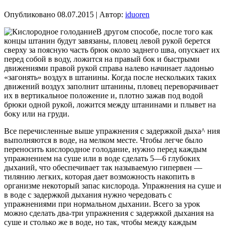
Опубликовано
08.07.2015
|
Автор:
iduoren
В другом способе, после того как
концы штанин будут завязаны, пловец левой рукой берется
сверху за поясную часть брюк около заднего шва, опускает их
перед собой в воду, ложится на правый бок и быстрыми
движениями правой рукой справа налево начинает ладонью
«загонять» воздух в штанины. Когда после нескольких таких
движений воздух заполнит штанины, пловец переворачивает
их в вертикальное положение и, плотно зажав под водой
брюки одной рукой, ложится между штанинами и плывет на
боку или на груди.
Все перечисленные выше упражнения с задержкой дыха^ ния
выполняются в воде, на мелком месте. Чтобы легче было
переносить кислородное голодание, нужно перед каждым
упражнением на суше или в воде сделать 5—6 глубоких
дыханий, что обеспечивает так называемую гипервен —
тилянию легких, которая дает возможность накопить в
организме некоторый запас кислорода. Упражнения на суше и
в воде с задержкой дыхания нужно чередовать с
упражнениями при нормальном дыхании. Всего за урок
можно сделать два-три упражнения с задержкой дыхания на
суше и столько же в воде, но так, чтобы между каждым