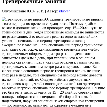
Тренировочные занятия
Опубликовано
03.07.2015
|
Автор:
iduoren
Отдельные тренировочные занятия
этого периода по времени сокращаются. Поэтому крайне
важно в дополнение к ним проводить еще 15—20-минутные
трени-ровки в дни, когда спортивные команды не занимаются
по расписанию. Это позволит решить одно из важнейших
условий специального периода тренировки пловца —
ежедневное плавание. Если специальный
период тренировки
совпадает с отпуском, каникулярным временем или учебно-
тренировочным обором, то два-три раза в неделю можно
заниматься дважды в день, при условии, что в основном
периоде организм пловца уже подготовлен к таким частым
тренировкам, к занятиям не три раза в неделю, а чаще. Если
же занятия в основном периоде тренировки велись не чаще
трех раз в неделю, то в специальном периоде можно довести
их до 4—5 занятий, но Следует избегать двухкратных
тренировок в день, чтобы впоследствии не было чрезмерно
высокой нагрузки специального периода тренировки. Обычно
это бывает в таких случаях: за 15—20 дней до соревнований
пловцы собираются на специальный сбор и без всякой
подготовки, нарушая основной закон спортивной тренировки
— постепенность, начинают двухразовые ежедневные