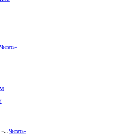
Читать»
OM
 –...
Читать»