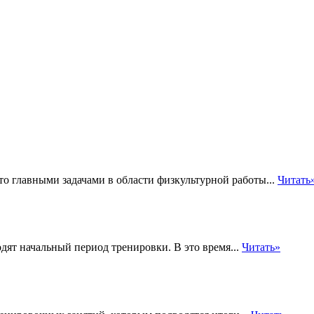
то главными задачами в области физкультурной работы...
Читать
дят начальный период тренировки. В это время...
Читать»