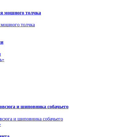
ля мощного толчка
ми
ь»
 овсюга и шиповника собачьего
»
ента