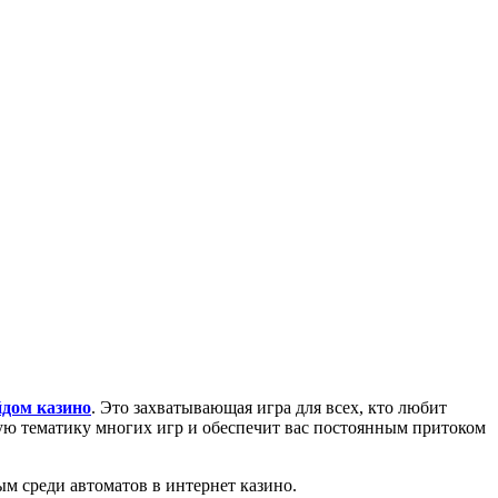
дом казино
. Это захватывающая игра для всех, кто любит
ную тематику многих игр и обеспечит вас постоянным притоком
ым среди автоматов в интернет казино.