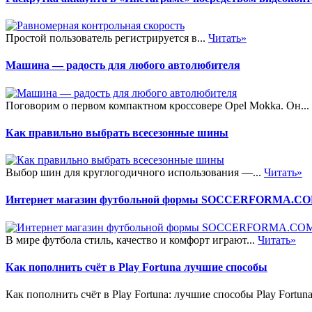
Простой пользователь регистрируется в...
Читать»
Машина — радость для любого автолюбителя
Поговорим о первом компактном кроссовере Opel Mokka. Он...
Как правильно выбрать всесезонные шины
Выбор шин для круглогодичного использования —...
Читать»
Интернет магазин футбольной формы SOCCERFORMA.C
В мире футбола стиль, качество и комфорт играют...
Читать»
Как пополнить счёт в Play Fortuna лучшие способы
Как пополнить счёт в Play Fortuna: лучшие способы Play Fortuna