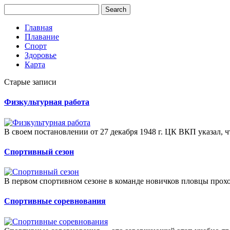
Главная
Плавание
Спорт
Здоровье
Карта
Старые записи
Физкультурная работа
В своем постановлении от 27 декабря 1948 г. ЦК ВКП указал, ч
Спортивный сезон
В первом спортивном сезоне в команде новичков пловцы прохо
Спортивные соревнования