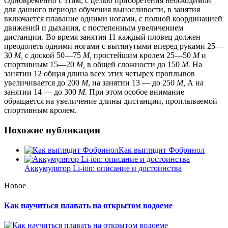
Одновременно с этим, с целью приобретения необходимой
для данного периода обучения выносливости, в занятия
включается плавание одними ногами, с полной координацией
движений и дыхания, с постепенным увеличением
дистанции. Во время занятия 11 каждый пловец должен
преодолеть одними ногами с вытянутыми вперед руками 25—
30
М,
с доской 50—75
М,
простейшим кролем 25—50
М
и
спортивным 15—20
М,
в общей сложности до 150
М.
На
занятии 12 общая длина всех этих четырех проплывов
увеличивается до 200
М
, на занятии 13 — до 250
М,
А на
занятии 14 — до 300
М.
При этом особое внимание
обращается на увеличение длины дистанции, проплываемой
спортивным кролем.
Похожие публикации
Как выглядит Фобринол
Аккумулятор Li-ion: описание и достоинства
Новое
Как научиться плавать на открытом водоеме