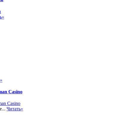
ь»
ь»
man Casino
...
Читать»