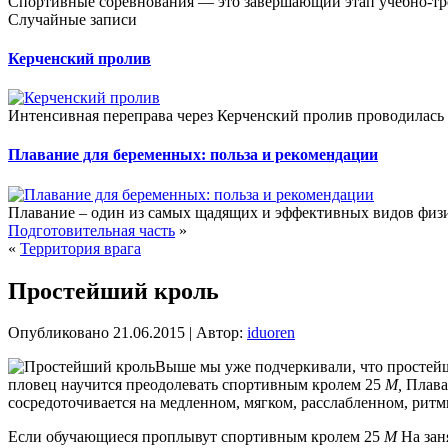
Спортивные соревнования — это завершающий этап учебно-тре
Случайные записи
Керченский пролив
Интенсивная переправа через Керченский пролив проводилась
Плавание для беременных: польза и рекомендации
Плавание – один из самых щадящих и эффективных видов физи
Подготовительная часть
»
«
Территория врага
Простейший кроль
Опубликовано
21.06.2015
|
Автор:
iduoren
Выше мы уже подчеркивали, что простейш
пловец научится преодолевать спортивным кролем 25
М,
Плава
сосредоточивается на медленном, мягком, расслабленном,
ритм
Если обучающиеся проплывут спортивным кролем 25
М
На зан