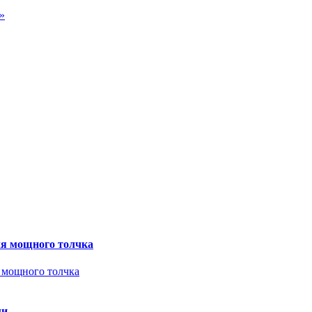
»
ля мощного толчка
ми