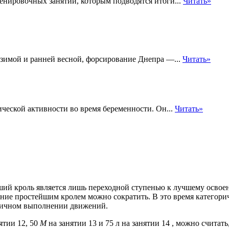
нировочных занятий, которым подводятся итоги...
Читать»
 зимой и ранней весной, форсирование Днепра —...
Читать»
ческой активности во время беременности. Он...
Читать»
ий кроль является лишь переходной ступенью к лучшему освоен
ние простейшим кролем можно сократить. В это время категорич
ичном выполнении движений.
ятии 12, 50
М
на занятии 13 и 75 л на занятии 14 , можно считат