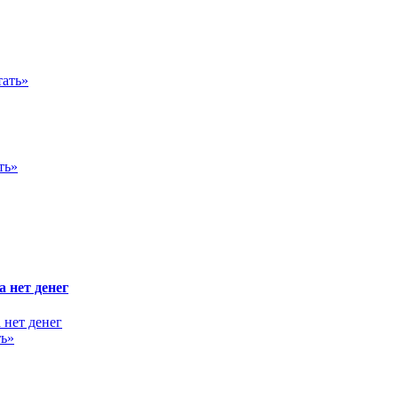
тать»
ть»
а нет денег
ть»