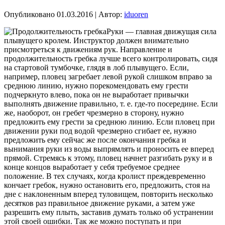
Опубликовано
01.03.2016
|
Автор:
iduoren
Руки — главная движущая сила
плывущего кролем. Инструктор должен внимательно
присмотреться к движениям рук. Направление и
продолжительность гребка лучше всего контролировать, сидя
на стартовой тумбочке, глядя в лоб плывущего. Если,
например, пловец загребает левой рукой слишком вправо за
среднюю линию, нужно порекомендовать ему грести
подчеркнуто влево, пока он не выработает привычки
выполнять движение правильно, т. е. где-то посередине. Если
же, наоборот, он гребет чрезмерно в сторону, нужно
предложить ему грести за среднюю линию. Если пловец при
движении руки под водой чрезмерно сгибает ее, нужно
предложить ему сейчас же после окончания гребка и
вынимания руки из воды выпрямлять и проносить ее вперед
прямой. Стремясь к этому, пловец начнет разгибать руку и в
конце концов выработает у себя требуемое среднее
положение. В тех случаях, когда кролист преждевременно
кончает гребок, нужно остановить его, предложить, стоя на
дне с наклоненным вперед туловищем, повторить несколько
десятков раз правильное движение руками, а затем уже
разрешить ему плыть, заставив думать только об устранении
этой своей ошибки. Так же можно поступать и при