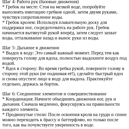
Шаг 4: Работа рук (базовые движения)
* Гребок на месте: Стоя на мелкой воде, попробуйте
выполнять имитацию гребков одной, затем двумя руками,
чувствуя сопротивление воды.
* Гребок кролем: Используя плавательную доску для
поддержки ног, сосредоточьтесь на работе рук. Гребок
начинается вытянутой рукой вперёд, затем следует захват
воды, отталкивание назад и вынос руки из воды.
Шаг 5: Дыхание в движении
* Выдох в воду: Это самый важный момент. Перед тем как
повернуть голову для вдоха, полностью выдохните воздух под
водой.
* Вдох в сторону: Во время гребка рукой, поверните голову в
сторону этой руки (не поднимая её!), сделайте быстрый вдох
и снова опустите лицо в воду для выдоха. Практикуйте
отдельно, держась за бортик.
Шаг 6: Соединение элементов и совершенствование
* Координация: Начните объединять движения ног, рук и
дыхания. Сначала медленно, фокусируясь на правильности
каждого элемента.
* Продвинутые стили: После освоения кроля на груди и спине
можно переходить к брассу и баттерфляю, но только после
того, как вы почувствуете уверенность в воде.