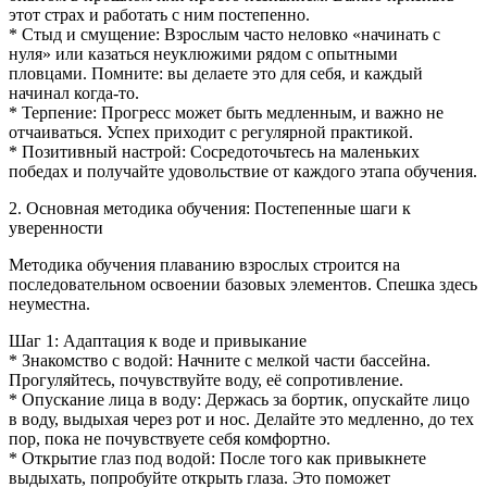
этот страх и работать с ним постепенно.
* Стыд и смущение: Взрослым часто неловко «начинать с
нуля» или казаться неуклюжими рядом с опытными
пловцами. Помните: вы делаете это для себя, и каждый
начинал когда-то.
* Терпение: Прогресс может быть медленным, и важно не
отчаиваться. Успех приходит с регулярной практикой.
* Позитивный настрой: Сосредоточьтесь на маленьких
победах и получайте удовольствие от каждого этапа обучения.
2. Основная методика обучения: Постепенные шаги к
уверенности
Методика обучения плаванию взрослых строится на
последовательном освоении базовых элементов. Спешка здесь
неуместна.
Шаг 1: Адаптация к воде и привыкание
* Знакомство с водой: Начните с мелкой части бассейна.
Прогуляйтесь, почувствуйте воду, её сопротивление.
* Опускание лица в воду: Держась за бортик, опускайте лицо
в воду, выдыхая через рот и нос. Делайте это медленно, до тех
пор, пока не почувствуете себя комфортно.
* Открытие глаз под водой: После того как привыкнете
выдыхать, попробуйте открыть глаза. Это поможет