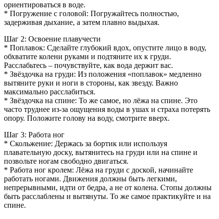
ориентироваться в воде.
* Погружение с головой: Погружайтесь полностью,
задерживая дыхание, а затем плавно выдыхая.
Шаг 2: Освоение плавучести
* Поплавок: Сделайте глубокий вдох, опустите лицо в воду,
обхватите колени руками и подтяните их к груди.
Расслабьтесь – почувствуйте, как вода держит вас.
* Звёздочка на груди: Из положения «поплавок» медленно
вытяните руки и ноги в стороны, как звезду. Важно
максимально расслабиться.
* Звёздочка на спине: То же самое, но лёжа на спине. Это
часто труднее из-за ощущения воды в ушах и страха потерять
опору. Положите голову на воду, смотрите вверх.
Шаг 3: Работа ног
* Скольжение: Держась за бортик или используя
плавательную доску, вытянитесь на груди или на спине и
позвольте ногам свободно двигаться.
* Работа ног кролем: Лёжа на груди с доской, начинайте
работать ногами. Движения должны быть легкими,
непрерывными, идти от бедра, а не от колена. Стопы должны
быть расслаблены и вытянуты. То же самое практикуйте и на
спине.