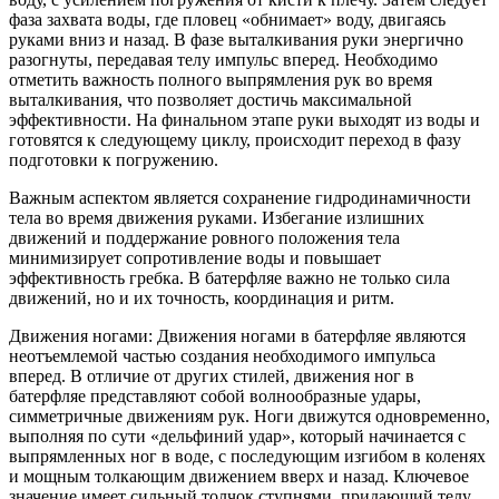
фаза захвата воды, где пловец «обнимает» воду, двигаясь
руками вниз и назад. В фазе выталкивания руки энергично
разогнуты, передавая телу импульс вперед. Необходимо
отметить важность полного выпрямления рук во время
выталкивания, что позволяет достичь максимальной
эффективности. На финальном этапе руки выходят из воды и
готовятся к следующему циклу, происходит переход в фазу
подготовки к погружению.
Важным аспектом является сохранение гидродинамичности
тела во время движения руками. Избегание излишних
движений и поддержание ровного положения тела
минимизирует сопротивление воды и повышает
эффективность гребка. В батерфляе важно не только сила
движений, но и их точность, координация и ритм.
Движения ногами: Движения ногами в батерфляе являются
неотъемлемой частью создания необходимого импульса
вперед. В отличие от других стилей, движения ног в
батерфляе представляют собой волнообразные удары,
симметричные движениям рук. Ноги движутся одновременно,
выполняя по сути «дельфиний удар», который начинается с
выпрямленных ног в воде, с последующим изгибом в коленях
и мощным толкающим движением вверх и назад. Ключевое
значение имеет сильный толчок ступнями, придающий телу