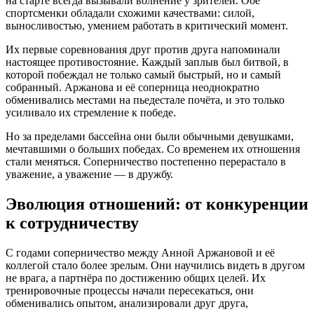
на старте всегда вызывали волнение у зрителей. Обе
спортсменки обладали схожими качествами: силой,
выносливостью, умением работать в критический момент.
Их первые соревнования друг против друга напоминали
настоящее противостояние. Каждый заплыв был битвой, в
которой побеждал не только самый быстрый, но и самый
собранный. Аржанова и её соперница неоднократно
обменивались местами на пьедестале почёта, и это только
усиливало их стремление к победе.
Но за пределами бассейна они были обычными девушками,
мечтавшими о больших победах. Со временем их отношения
стали меняться. Соперничество постепенно перерастало в
уважение, а уважение — в дружбу.
Эволюция отношений: от конкуренции
к сотрудничеству
С годами соперничество между Анной Аржановой и её
коллегой стало более зрелым. Они научились видеть в другом
не врага, а партнёра по достижению общих целей. Их
тренировочные процессы начали пересекаться, они
обменивались опытом, анализировали друг друга,