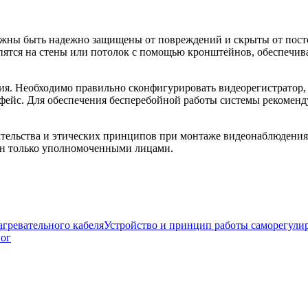
лжны быть надежно защищены от повреждений и скрыты от посто
епятся на стены или потолок с помощью кронштейнов, обеспеч
я. Необходимо правильно сконфигурировать видеорегистратор, 
фейс. Для обеспечения бесперебойной работы системы рекоменд
тельства и этических принципов при монтаже видеонаблюдения 
чен только уполномоченными лицами.
Устройство и принцип работы саморегули
ног