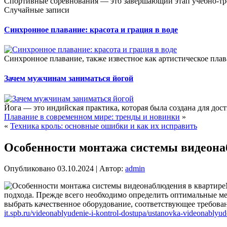
Спортивные соревнования — это завершающий этап учебно-тре
Случайные записи
Синхронное плавание: красота и грация в воде
Синхронное плавание, также известное как артистическое плав
Зачем мужчинам заниматься йогой
Йога — это индийская практика, которая была создана для до
Плавание в современном мире: тренды и новинки
»
«
Техника кроль: основные ошибки и как их исправить
Особенности монтажа системы видеона
Опубликовано
03.10.2024
|
Автор:
admin
подхода. Прежде всего необходимо определить оптимальные ме
выбрать качественное оборудование, соответствующее требова
it.spb.ru/videonablyudenie-i-kontrol-dostupa/ustanovka-videonablyud