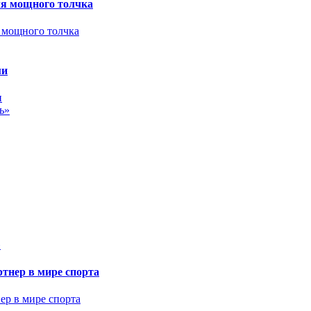
ля мощного толчка
ми
ь»
»
тнер в мире спорта