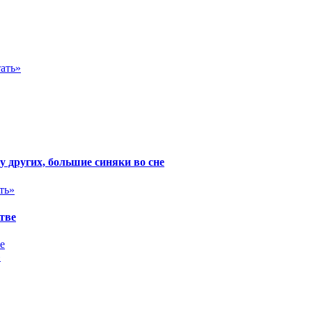
ать»
 у других, большие синяки во сне
ть»
тве
»