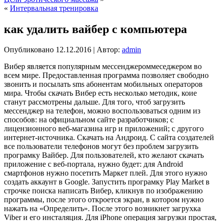
«
Интервальная тренировка
как удалить вайбер с компьютера
Опубликовано
12.12.2016
|
Автор:
admin
Вибер является популярным мессенджероммеседжером во
всем мире. Предоставленная программа позволяет свободно
звонить и посылать sms абонентам мобильных
операторов
мира. Чтобы скачать Вибер есть несколько методик, коие
станут рассмотрены дальше. Для того, чтоб загрузить
мессенджер на телефон, можно воспользоваться одним из
способов: на официальном сайте разработчиков; с
лицензионного веб-магазина игр и приложений; с другого
интернет-источника. Скачать на Андроид. С сайта создателей
все пользователи телефонов могут без проблем загрузить
програмку Вайбер. Для пользователей, кто желают скачать
приложение с веб-портала, нужно будет: для Android
смартфонов нужно посетить Маркет плей. Для этого нужно
создать аккаунт в Google. Запустить програмку Play Market в
строчке поиска написать Вибер, кликнув по изображению
программы, после этого откроется экран, в котором нужно
нажать на «Определить». После этого возникнет загрухка
Viber и его инсталяция. Для iPhone операция загрузки простая,