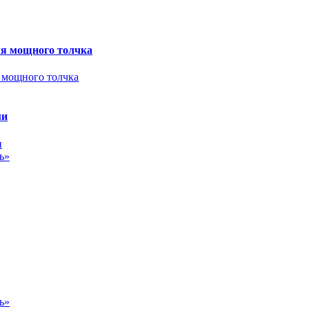
ля мощного толчка
ми
ь»
ь»