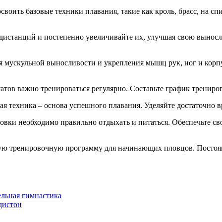
воить базовые техники плавания, такие как кроль, брасс, на сп
 дистанций и постепенно увеличивайте их, улучшая свою выносл
я мускульной выносливости и укрепления мышц рук, ног и кор
атов важно тренироваться регулярно. Составьте график трениро
ная техника – основа успешного плавания. Уделяйте достаточно
ровки необходимо правильно отдыхать и питаться. Обеспечьте с
ую тренировочную программу для начинающих пловцов. Постоянс
ельная гимнастика
дистон