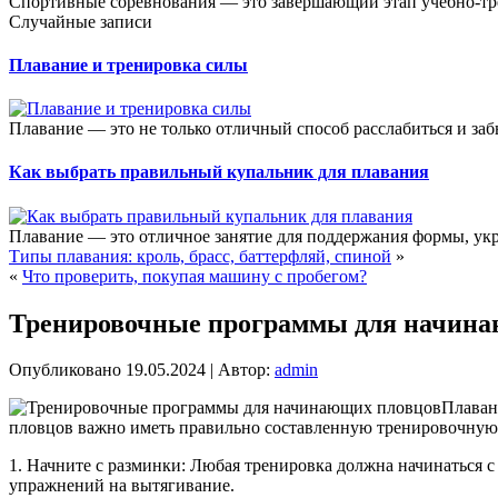
Спортивные соревнования — это завершающий этап учебно-тре
Случайные записи
Плавание и тренировка силы
Плавание — это не только отличный способ расслабиться и за
Как выбрать правильный купальник для плавания
Плавание — это отличное занятие для поддержания формы, укр
Типы плавания: кроль, брасс, баттерфляй, спиной
»
«
Что проверить, покупая машину с пробегом?
Тренировочные программы для начина
Опубликовано
19.05.2024
|
Автор:
admin
Плаван
пловцов важно иметь правильно составленную тренировочную 
1. Начните с разминки: Любая тренировка должна начинаться с
упражнений на вытягивание.