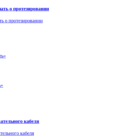
ать о протезировании
ть»
ь»
ательного кабеля