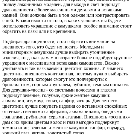
пользу лаконичных моделей, для выхода в свет подойдут
драгоценности с более массивными деталями и вставками
камней. Они должны быть в тон одежде или контрастировать
с ней. В зависимости от того, в каких условиях вы будете
использовать украшение с камушками, особое внимание стоит
обратить на пазы для их крепления.
Подбирая драгоценности, стоит обратить внимание на
внешность того, кто будет их носить. Молодым и
миниатюрным девушкам лучше выбирать утонченные
изделия, тогда как дамам в возрасте больше подойдут крупные
украшения с массивными вставками самоцветов. Важно
учитывать и так называемый цветотип хозяина. У зимнего
цветотипа внешность контрастная, поэтому нужно выбирать
драгоценности, которые смогут это подчеркнуть: с
бриллиантом, горным хрусталем, рубином, темным ониксом.
Для девушки-«весны» со светлыми волосами и глазами
подойдут зеленые, голубые, яркие желтые камушки:
аквамарин, изумруд, топаз, сапфир, янтарь. Для летнего
цветотипа лучше покупать изделия со вставками спокойных
оттенков: светлыми сапфирами, аквамаринами, бледными
гранатами, рубинами, серыми агатами. Внешность «осенних»
дам с их ярким цветом волос и глаз выгодно подчеркнут
темно-синие, зеленые и желтые камушки: сапфир, изумруд,
кошачий глаз, янтарь, золотистый топаз.