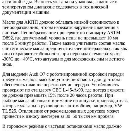
активной езды. Вязкость указана на упаковке, а данные о
температурном диапазоне содержатся в технической
документации машины.
Масло для АКПП должно обладать низкой склонностью к
пенообразованию, чтобы избежать нарушения давления в
системе. Пенообразование проверяют по стандарту ASTM
D892, где допустимый уровень пены не превышает 10 мл
после 5 минут работы. Также важно учитывать состав масла:
синтетические масла предпочтительнее минеральных, так как
они сохраняют стабильность при перепадах температур от
-30°C до +40°C, что актуально для московских зим и летнего
зноя.
Для моделей Audi Q7 с роботизированной коробкой передач
требуется масло с высокой устойчивостью к сдвигу, чтобы
обеспечить плавное переключение передач. Устойчивость
проверяют по стандарту CEC L-45-A-99, где потеря вязкости
не должна превышать 15% после 20 часов работы. При
выборе масла обращают внимание на допуски производителя,
которые указаны в руководстве автомобиля, например, VW
TL 525. Отклонение от рекомендованных допусков может
привести к износу шестерен за 30–50 тысяч км пробега.
В городском режиме с частыми остановками масло должно